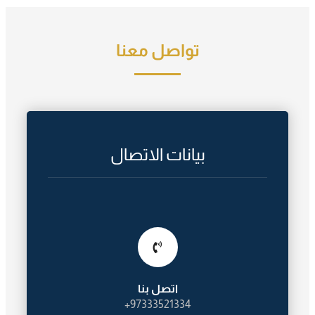
تواصل معنا
بيانات الاتصال
اتصل بنا
97333521334+