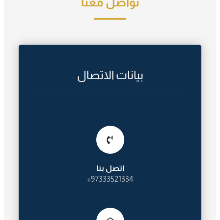
تواصل معنا
بيانات الاتصال
اتصل بنا
97333521334+