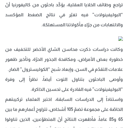
تراجع وظائف الخلايا العقلية، يؤكّد باحثون من كاليفورنيا أنّ
“البوليفينولات” فيه تغيّر في نتائج الضغط المؤكسد
والالتهابات من جرّاء مأكولاتنا المستهلكة.
وكانت دراسات ذكرت محاسن الشاي الأخضر للتخفيف من
خطورة بعض الأمراض، ومكافحة الجذور الحرّة، وتأخير ظهور
علامات التقدّم في السن، وإبعاد شبح “الكوليسترول” الضار.
وأوصى الباحثون بتناول التوت أيضاً، نظراً إلى وفرة
“البوليفينولات” فيه القادرة على تحسين الذاكرة.
واستناداً إلى الدراسات السابقة، اختبر العلماء تركيبتهم
الخاصّة على مجموعة تضمّ 105 أشخاص، تتراوح أعمارهم ما بين
65 و85 عاماً، فأظهرت النتائج أنّ المتطوّعين، الذين تناولوا