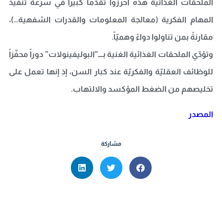
الملحقات الغذائية هذه أحرزوا تقدّماً كبيراً في سرعة تنفيذ
المهام الفكرية (معالجة المعلومات والقدرات الشفهية…)،
مقارنةً بمن تناولوا دواءً وهميّاً.
وتؤدّي الملحقات الغذائية الغنية بـــ”البوليفينولات” دوراً محفّزاً
للوظائف العقليّة والفكريّة عند كبار السن، إذ إنها تعمل على
تخليصهم من الضغط المؤكسد والالتهاب.
المصدر
مشاركة