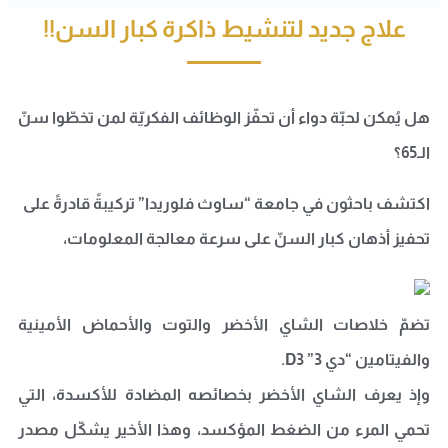
علاج جديد لتنشيط ذاكرة كبار السن!!
هل يُمكن لحبّة دواء أن تحفّز الوظائف الفكريّة لمن تخطّوا سنّ
الـ65؟
اكتشف باحثون في جامعة “ساوث فلوريدا” تركيبةً قادرةً على
تحفيز أذهان كبار السنّ على سرعة معالجة المعلومات،
تضمّ خلاصات الشاي الأخضر والتوت والأحماض الأمينية
والفيتامين “دي 3” D3.
وإذ يعرف الشاي الأخضر بخصائصه المضادة للأكسدة، التي
تحمي المرء من الضغط المؤكسد، وهذا الأخير يشكّل مصدر