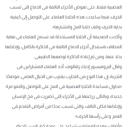
العصبية فقط، حتى تعوض الأجزاء التالفة فى الدماغ التى تسبب
الخرف، فيما ساعدت هذه الخلايا العلماء، على التوصل إلى كيفية
بداية الخرف وتلف خلايا المخ وانتشارها».
وأكدت الصحيفة أن الخلايا المستحدثة قد تسمح للعلماء فى نهاية
المطاف باستبدال أجزاء الدماغ التالفة فى الذاكرة بالكامل، وإحلالها
بدلا عنها، ومن ثم إعادة الذاكرة لوضعها الطبيعى.
وقال البروفيسور إديك رافالوف، أحد العلماء المشاركين فى
التجربة، إن هذا النوع من التجارب يقترب من الخيال العلمى، موضحًا:
«نحاول مساعدة الخلايا العصبية فى المخ على التواصل والنمو مرة
جديدة، وبالتالى زراعتها فى الأجزاء التى تضررت فى مخ الإنسان
وإحلالها مكان التالف، والتى تسبب عددًا من أمراض التقدم فى
العمر وعلى رأسها الخرف».
وأضاف: «هذه العملية ستساعد على عودة كبار السن للحياة