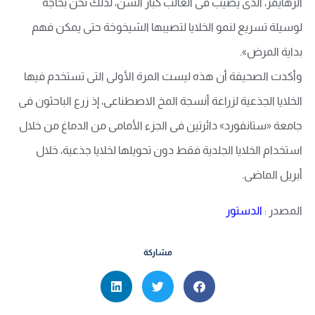
ألزهايمر، الذى يصيب فى الغالب كبار السن، لذلك نحن بحاجة
لوسيلة تسريع لنمو الخلايا لتصيبها الشيخوخة حتى يمكن فهم
بداية المرض».
وأكدت الصحيفة أن هذه ليست المرة الأولى التى تستخدم فيها
الخلايا الجذعية لزراعة أنسجة المخ الاصطناعى، إذ زرع الباحثون فى
جامعة «ستانفورد» دائرتين فى الجزء الأمامى من الدماغ من خلال
استخدام الخلايا الجلدية فقط دون تحويلها لخلايا جذعية، خلال
أبريل الماضى.
المصدر :
الدستور
مشاركة