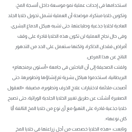
استخدامها فى إحداث عملية نمو موسعة داخل أنسجة المخ،
وتكوين خلايا مبتكرة، موضحة أن العملية تشمل تحويل خلايا الجلد
العادية لخلايا جذعية وطباعتها، حتى تشبه هيكل الدماغ البشرى،
وفى حال نجاح العملية لن تكون هذه الخلايا قادرة على وقف
أمراض فقدان الذاكرة، ولكنها ستعمل على الحد من التدهور
الناتج عن هذا المرض.
ولفتت الصحيفة إلى أن الباحثين فى جامعة «أستون برمنجهام»
البريطانية، استخدموا هياكل بشرية تم إنشاؤها وتطويرها، حتى
أصبحت ملائمة لاختبارات علاج الخرف وتطويره، مضيفة: «العقول
الصغيرة أنشئت عن طريق تغيير الخلايا الجلدية الوراثية، حتى تصبح
خلايا جذعية قادرة على التهيؤ مع أى نوع من خلايا المخ التالفة أيًا
كان نوعها».
وتابعت: «هذه الخلايا خصصت من أجل زراعتها فى خلايا المخ