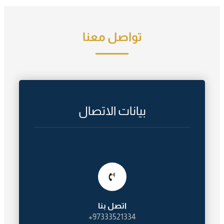
تواصل معنا
بيانات الاتصال
اتصل بنا
97333521334+