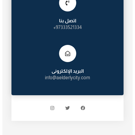
اتصل بنا
97333521334+
البريد الإلكترونى
info@aelderlycity.com