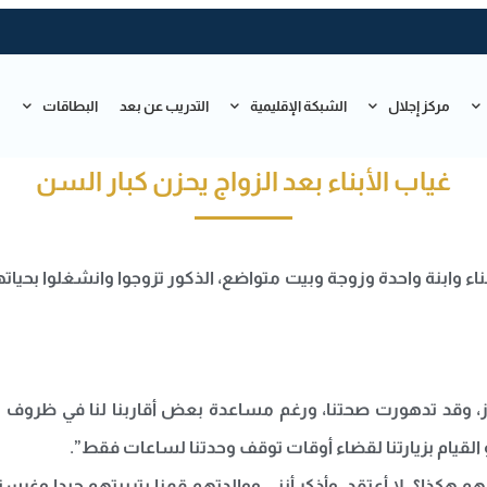
مركز إجلال
الشبكة الإقليمية
التدريب عن بعد
البطاقات
ت
غياب الأبناء بعد الزواج يحزن كبار السن
ناء وابنة واحدة وزوجة وبيت متواضع، الذكور تزوجوا وانشغلوا بحيا
د تدهورت صحتنا، ورغم مساعدة بعض أقاربنا لنا في ظروف معينة، 
 القيام بزيارتنا لقضاء أوقات توقف وحدتنا لساعات فقط”.
هم هكذا؟، لا أعتقد، وأذكر أنني ووالدتهم قمنا بتربيتهم جيدا وغر