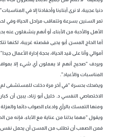
دنيا عجيبة، لا نرى أبناءنا وأحفادنا إلا في المناسبات”.
تمر السنين بسرعة وتتعاقب مراحل الحياة وفي لح
الأهل والأحبة من الأبناء، أو أنهم ينشغلون عنه ب
أما الحاج المسن أبو يحيى فقصته غريبة، لكنها تتكرر
أموالي وأنا على قيد الحياة، بحجة إدارة الأعمال جيدا”.
ويردف “صحيح أنهم لا يعملون أي شيء إلا بموافق
المناسبات والأعياد”.
ويضحك بحسرة “في آخر مرة دخلت للمستشفى لم يهتم 
الاختصاصي النفسي د. خليل أبو زناد، يبين أن كب
ومنها التمسك بالرأي وادعاء الصواب دائما والعزلة
ويقول “مهما بذلنا من عناية مع الآباء، فإنه من ا
فمن الصعب أن تطلب من المسن أن يحمل نفس أفكار