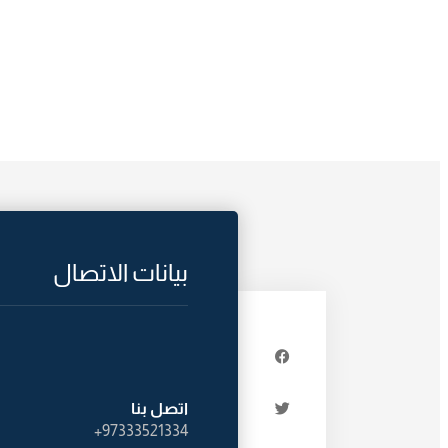
بيانات الاتصال
اتصل بنا
97333521334+