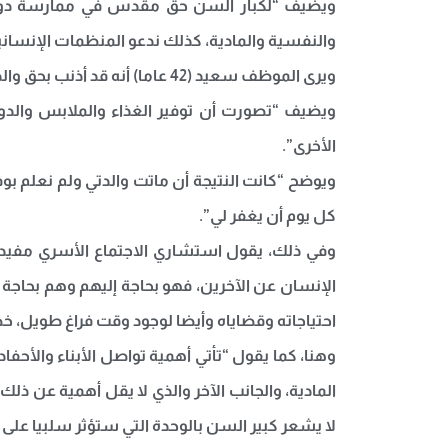
ويضيف “لكبار السن حق مقدس في ممارسة دورهم 
والنفسية والمادية، كذلك ندعو المنظمات الإنسان
ويرى الموظف سعيد (42 عاما) أنه قد أذنب بحق والدته المسنة، فأراد أن يخفف من ألمه، فقال “إنني لن أسامح نفسي مهما طالت بي الحياة لأنني قصرت في حق والدتي”.
ويضيف “تصورت أن توفير الغذاء والملابس والدوا
الأخرى”.
ويوضح “كانت النتيجة أن ماتت والدتي ولم نعلم بوفات
كل يوم أن يغفر لي”.
وفي ذلك، يقول استشاري الاجتماع الأسري مفيد 
الإنسان عن الآخرين، فهو بحاجة إليهم وهم بحاجة 
احتياجاته وقضاياه وأيضا لوجود وقت فراغ طويل، خص
وهنا، كما يقول “تأتي أهمية تواصل الأبناء والأح
المادية، والجانب الآخر والذي لا يقل أهمية عن ذل
لا يشعر كبير السن بالوحدة التي ستؤثر سلبيا على