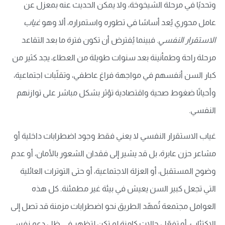
وتحديًا في مرحلة الشيخوخة، ولا يمكن الحديث عنه بمعزل عن
عامل محوري يُعد أساسًا في تطوره واستمراره، ألا وهو
غياب
الاستقرار النفسي
. فبينما يُفترض أن تكون فترة ما بعد التقاعد
مرحلة راحة وطمأنينة بعد سنوات طويلة من العطاء، يجد كثير من
كبار السن أنفسهم في مواجهة فراغ عاطفي، وتقلّبات اجتماعية،
وأحيانًا ضغوط صحية واقتصادية تؤثر بشكل مباشر على توازنهم
النفسي.
غياب الاستقرار النفسي لا يعني فقط وجود اضطرابات داخلية أو
مشاعر حزن عابرة، بل قد يشير إلى فقدان الشعور بالأمان، أو عدم
وضوح المستقبل، أو العزلة الاجتماعية، أو حتى التوترات العائلية
التي تجعل كبير السن يعيش في بيئة غير مطمئنة. كل هذه
العوامل مجتمعة تُمهّد الطريق نحو اضطرابات مزمنة قد تصل إلى
الاكتئاب، أو تفعّل حالات كامنة لم تكن لتظهر في ظل دعم نفسي