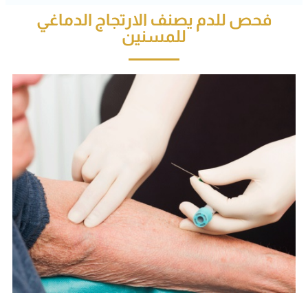
فحص للدم يصنف الارتجاج الدماغي
للمسنين