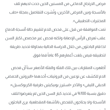
مرضى الارتجاج الدماغي من المسنين الذين حدث لديهم تلف
بالأنسجة وبين المرضى الآخرين؛ ونُشرت التفاصيل بمجلة «طب
المختبرات التطبيقي».
تمت الموافقة من قبل على فحص للدم لتقييم حالة أنسجة الدماغ
عقب تعرض الرأس للإصابة ولكنه فحص غير مخصص لكبار السن
لذا قام الباحثون من خلال الدراسة الحالية بمحاولة تحديد طريقة
لتطبيقه فيمن بلغت أعمارهم 65 عاماً فما فوق.
أظهرت المقارنات بين تلك الفئة والفئة الأصغر سناً أن فحص
الدم للكشف عن نوعين من البروتينات-أحدهما «البروتين الحمضي
الدبقي الليفي» والآخر «استيرز يوبيكيتين طرفية الكربوكسيل»؛
دقيق بنسبة 100% في تحديد كبار السن الذين لم يتعرضوا لتلف
الأنسجة ولا يحتاجون للفحص بالأشعة المقطعية. يرى الباحثون