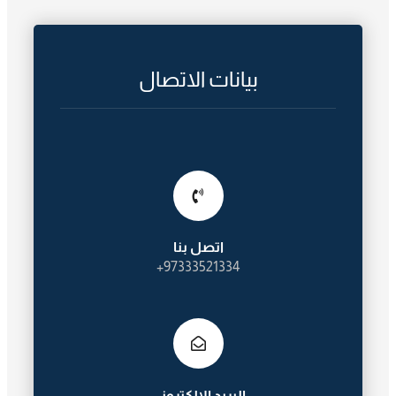
بيانات الاتصال
اتصل بنا
97333521334+
البريد الإلكترونى