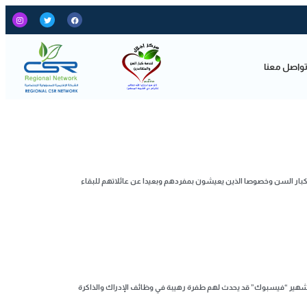
واصل معنا
 كبار السن وخصوصا الذين يعيشون بمفردهم وبعيدا عن عائلاتهم للبقاء
65 عاما، وتتراوح ما بين 68 و91 عاما، ويستخدمون موقع التواصل الاجتماعي الشهير “فيسبوك” قد يحدث لهم طفرة رهيبة في وظائف الإدراك والذاكرة