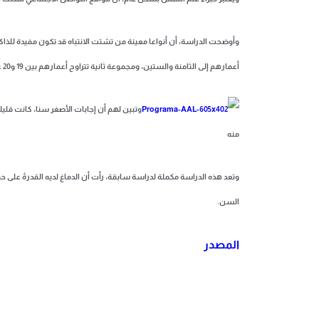
وأوضحت الدراسة، أن أنواعا معينة من تشتت الانتباه قد تكون مفيدة ل
أعمارهم إلى الثامنة والستين، ومجموعة ثانية تتراوح أعمارهم بين 19 و20 عاما، لسلسلة من التجارب حول تذكر قائمة مؤلفة من عشرين كلمة وصورة.
وتبين لهم أن إجابات الأصغر سنا، كانت قلي
منه
وتعد هذه الدراسة مكملة لدراسة سابقة، رأت أن الدماغ لديه القدرةُ على
السن.
المصدر