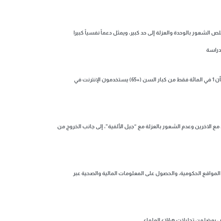
لشعور بالوحدة والعزلة إلى حد كبير، ويمثل دعماً نفسياً كبيرا
والجدير بالذكر ان هناك إحصاءات من (سوشل باكرز) أظهرت أن المملكة تحتل المركز 33 عالميا والثانيةُ على مستوى الوطن العربي في استخدام الشبكة العنكبوتية، ونصدم بأن 1 في المائة فقط من كبار السن (+65) يستخدمون الإنترنت في
ع الاخرين وعدم الشعور بالعزلة مع “جيل الألفية”، إلى جانب الخروج من
لمواقع الحكومية، والحصول على المعلومات المالية والصحية عبر
ض بعضا من تحليلات هؤلاء العلماء.