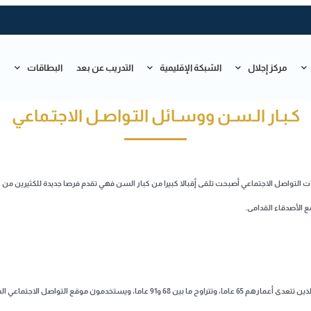
مركز إجلال
الشبكة الإقليمية
التدريب عن بعد
البطاقات
ت
كـبـار الـسـن ووسـائل التـواصـل الاجتـماعي
 التواصل الاجتماعي أصبحت تلقى إٌقبالا كبيرا من كبار السن فهي تقدم فرصا جديدة للكثيرين من
ع الأصدقاء القدامى.
وأشار الباحثون في دراسة كندية إلى أن كبار السن من الرجال والنساء، والذين تتعدى أعمارهم 