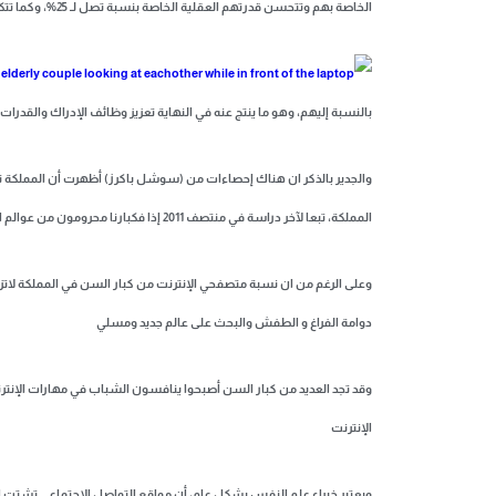
الخاصة بهم وتتحسن قدرتهم العقلية الخاصة بنسبة تصل لـ 25%، وكما تتكون لديهم مهارات جديدة لم تكن موجودة من ذي قبل.
بالنسبة إليهم، وهو ما ينتج عنه في النهاية تعزيز وظائف الإدراك والقدرات المخية لديهم خلال 8 أسابيع، فقط من بداية استخدام مواقع التو
المملكة، تبعا لآخر دراسة في منتصف 2011 إذا فكبارنا محرومون من عوالم الشبكة بكل متعها وفوائدها الجمة
وعلى الرغم من ان نسبة متصفحي الإنترنت من كبار السن في المملكة لاتزال
دوامة الفراغ و الطفش والبحث على عالم جديد ومسلي
وقد تجد العديد من كبار السن أصبحوا ينافسون الشباب في مهارات الإنترن
الإنترنت
ويعتبر خبراء علم النفس بشكل عام، أن مواقع التواصل الاجتماعي تشتت الا