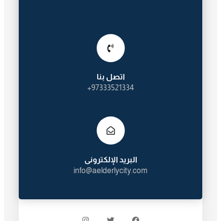
اتصل بنا
97333521334+
البريد الإلكترونى
info@aelderlycity.com