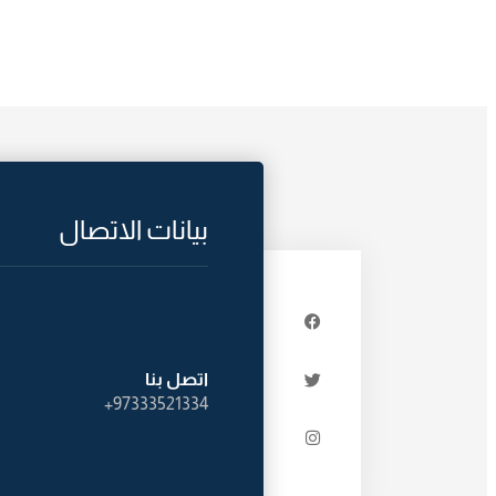
بيانات الاتصال
اتصل بنا
97333521334+