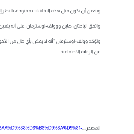
ويتعين أن تكون مثل هذه النقاشات مفتوحة، بالنظر إ
واتفق الباحثان، هاين ووولف-اوسترمان، على أنه يتعين 
وتؤكد وولف-اوسترمان “أنه لا يمكن بأي حال من الأحو
عن الرعاية الاجتماعية.
المصدر:….
D8%AA%D9%88%D8%B8%D9%8A%D9%81-