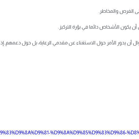
لى الفرص والمخاطر.
أن يكون الأشخاص دائما في بؤرة التركيز.
ال أن يدور الأمر حول الاستغناء عن مقدمي الرعاية، بل حول دعمهم..إذ 
/03/%D9%83%D9%8A%D9%81-%D9%8A%D9%85%D9%83%D9%86-%