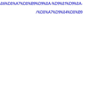
86%D8%A7%D8%B9%D9%8A-%D9%81%D9%8A-
%D8%A7%D9%84%D8%B9/