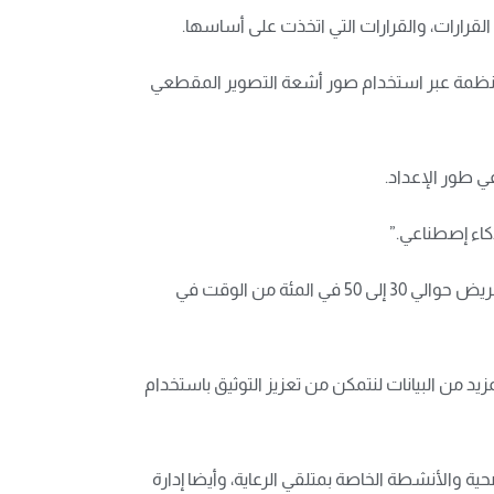
القرارات، والقرارات التي اتخذت على أساسها.
لأنظمة عبر استخدام صور أشعة التصوير المقطعي
ي طور الإعداد.
كاء إصطناعي.”
ووفقا لهاين، ستصبح عملية التوثيق في المستقبل إحدى القضايا الرئيسية في مجال الذكاء الاصطناعي، حيث تقضي أطقم التمريض حوالي 30 إلى 50 في المئة من الوقت في
د من البيانات لنتمكن من تعزيز التوثيق باستخدام
ية والأنشطة الخاصة بمتلقي الرعاية، وأيضا إدارة