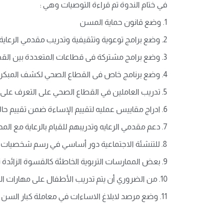
في ختام الندوة تم قراءة التوصيات وهي :
1. وضع قانون حماية المسن
2. وضع برامج توعوية وتثقيفية وتدريب مقدمي الرعاية والعاملين فى المجال الصحي على الكشف المبكر وعلى الطرق الصحيحة فى معاملة المسن
3. وضع برامج مشتركة فى قطاعات المتعددة بين القطاعي الحكومي والخاص لخدمة المسن
4. وضع برنامج خاص فى القطاع الصحي لكشف المبكر والتدخل السريع للآثار الصحية للمسنين من الإساءة .
5. تدريب العاملين في القطاع الصحي على التعرف على علامات الإساءة والعنف تجاه المسنين .
6. ادراج مقاييس عمليه لتقييم الإساءة ضمن تقييم حالات المرضى عند حضورهم للمستشفى والمراكز الصحية
7. دعم مقدمي الرعايه وتدريبهم للقيام بالرعاية مع المحافظة على صحتهم .
8. للتنشئة الاجتماعية دور أساسي في رسم شخصيات الأطفال منذ سنواتهم الأولى وما سيكونوا عليه مستقبلا لذا يجب أن تعطى عناية خاصة .
9. بعض الممارسات التربوية الخاطئة كالقسوة الزائدة تؤدي إلى نتائج عكسية في ما نتمناه لأبنائنا .
10. من الضروري أن يتم تدريب الأطفال على مهارات التواصل الفعال مع الآخرين منذ الصغر .
11. وضع مرصد لابلاغ الاساءات في معاملة كبار السن