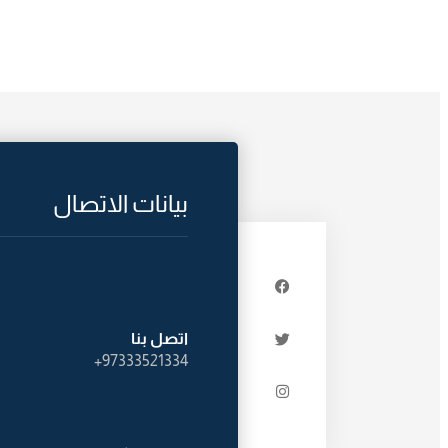
بيانات الاتصال
اتصل بنا
97333521334+