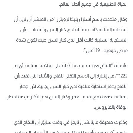
الحياة الطبيعية في جميع أنحاء العالم.
وقال متحدث باسم أسترا زينيكا لرويترز “من المبشر أن نرى أن
استجابة المناعة كانت مماثلة لدى كبار السن والشباب، وأن
الاستجابة السلبية كانت أقل لدى كبار السن حيث تكون شدة
مرض كوفيد – 19 أعلى”.
وأضاف “النتائج تعزز مجموعة الأدلة على سلامة ومناعة ‘أي.زد
1222′”، في إشارة إلى الاسم التقني للقاح. والأنباء التي تفيد بأن
اللقاح يحفز استجابة مناعية لدى كبار السن إيجابية، لأن جهاز
المناعة يضعف مع تقدم العمر وكبار السن هم الأكثر عرضة لخطر
الوفاة بالفايروس.
وذكرت صحيفة فاينانشال تايمز في وقت سابق أن اللقاح الذي
طورته أكسفورد وأسترا زينيكا، يحفز تكوين الأجسام المضادة