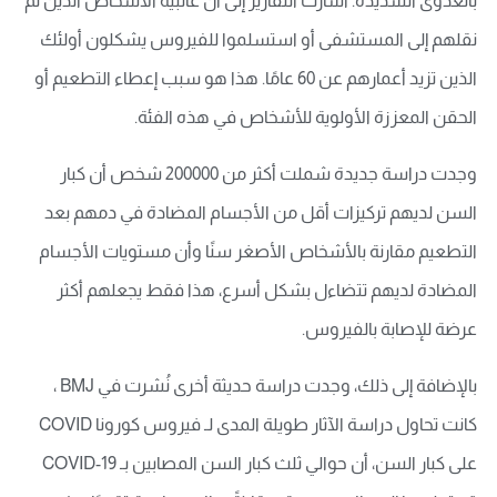
بالعدوى الشديدة. أشارت التقارير إلى أن غالبية الأشخاص الذين تم
نقلهم إلى المستشفى أو استسلموا للفيروس يشكلون أولئك
الذين تزيد أعمارهم عن 60 عامًا. هذا هو سبب إعطاء التطعيم أو
الحقن المعززة الأولوية للأشخاص في هذه الفئة.
وجدت دراسة جديدة شملت أكثر من 200000 شخص أن كبار
السن لديهم تركيزات أقل من الأجسام المضادة في دمهم بعد
التطعيم مقارنة بالأشخاص الأصغر سنًا وأن مستويات الأجسام
المضادة لديهم تتضاءل بشكل أسرع، هذا فقط يجعلهم أكثر
عرضة للإصابة بالفيروس.
بالإضافة إلى ذلك، وجدت دراسة حديثة أخرى نُشرت في BMJ ،
كانت تحاول دراسة الآثار طويلة المدى لـ فيروس كورونا COVID
على كبار السن، أن حوالي ثلث كبار السن المصابين بـ COVID-19