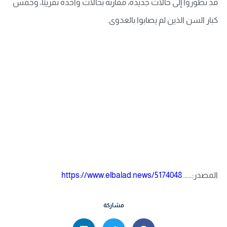
قد تطوروا إلى حالات جديدة، مقارنةً بحالات واحدة تقريبًا، وخمس
كبار السن الذين لم يصابوا بالعدوى.
المصدر:…….
https://www.elbalad.news/5174048
مشاركة