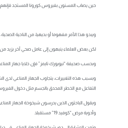
حين يصاب المسنون بفيروس كورونا المستجد فإنهم يكو
ويبدو هذا الأمر مفهوما أو بديهيا، من الناحية الصح
لكن بعض العلماء ينبهون إلى عامل صحي آخر يزيد من
وبحسب صحيفة “نيويورك تايمز” فإن خلايا جهاز المناعة
وبسبب هذه التغييرات، يتجاوب الجهاز المناعي لدى الشخ
التفاعل مع الخطر المحدق بالجسم مثل دخول الفيروس،
ويقول الباحثون الذين يدرسون شيخوخة الجهاز المنا
وأدوية مرض “كوفيد 19” مستقبلا.
وتمت الإشارة إلى دور شيخوخة الجهاز المناعي في درا