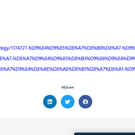
echnology/1374727-%D9%84%D9%85%D8%A7%D8%B0%D8%A7-%
8%A7-%D8%A7%D9%84%D9%85%D8%B3%D9%86%D9%8A%D9%
D8%A7%D9%84%D8%AE%D8%A8%D8%B1%D8%A7%D8%A1-%D
مشاركة