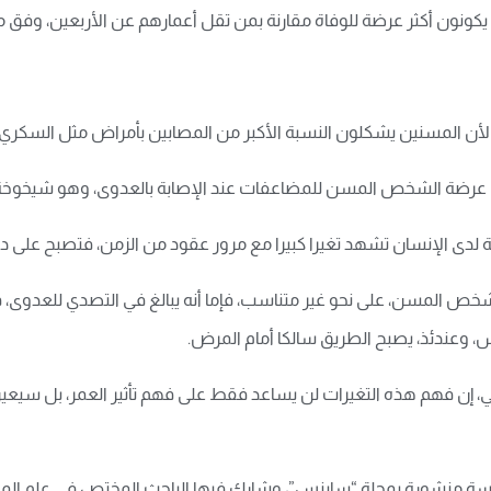
نون أكثر عرضة للوفاة مقارنة بمن تقل أعمارهم عن الأربعين، وفق ما 
ية، لأن المسنين يشكلون النسبة الأكبر من المصابين بأمراض مثل السكر
 عرضة الشخص المسن للمضاعفات عند الإصابة بالعدوى، وهو شيخوخة ال
 لدى الإنسان تشهد تغيرا كبيرا مع مرور عقود من الزمن، فتصبح على در
ص المسن، على نحو غير متناسب، فإما أنه يبالغ في التصدي للعدوى، فيؤدي
 وعندئذ، يصبح الطريق سالكا أمام المرض.
عي، إن فهم هذه التغيرات لن يساعد فقط على فهم تأثير العمر، بل س
سة منشورة بمجلة “ساينس”، وشارك فيها الباحث المختص في علم المناعة ب