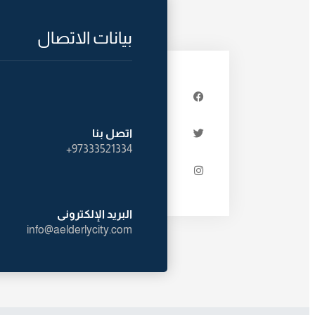
بيانات الاتصال
اتصل بنا
97333521334+
البريد الإلكترونى
info@aelderlycity.com