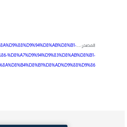
المصدر:……
D9%8A%D9%88%D9%94%D8%AB%D8%B1-
86-%D8%A7%D9%94%D9%83%D8%AB%D8%B1-
9%8A%D8%B4%D8%B1%D8%AD%D9%88%D9%86