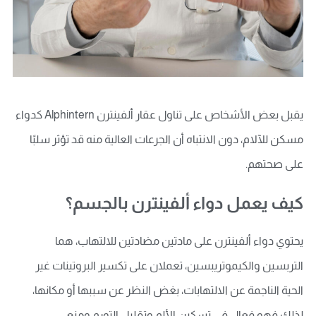
يقبل بعض الأشخاص على تناول عقار ألفينترن Alphintern كدواء
مسكن للآلام، دون الانتباه أن الجرعات العالية منه قد تؤثر سلبًا
على صحتهم.
كيف يعمل دواء ألفينترن بالجسم؟
يحتوي دواء ألفينترن على مادتين مضادتين للالتهاب، هما
التربسين والكيموتريبسين، تعملان على تكسير البروتينات غير
الحية الناجمة عن الالتهابات، بغض النظر عن سببها أو مكانها،
لذلك فهو فعال في تسكين الألم وتقليل التورم ومنع