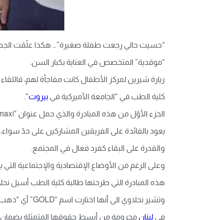
“موقدیة” المتخصص في العنایة بكبار السن.
كلیة الطب في “الجامعة الأمیركیة في
بیروت
“.
یعود بالفائدة على الفریقین المشاركین على حدّ سواء،
والقدرة على البقاء كفرد فعال في المجتمع.
وعلى الرغم من الأوضاع الإقتصادیة والإجتماعیة التي ی
هذه المبادرة التي طرحتها طالبة كلیة الطب أسیل نحلاوي
وتشیر نحلاوي ا
في
لبنان
محرومة من أبسط حقوقها المتمثلة بضمان ا