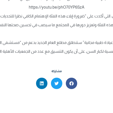
https://youtu.be/phO70YP6SzA
لتي أكدت على “ضرورة إیلاء هذه الفئة الإهتمام الكافي نظرا للتحدیا
ه الفئة وتعزیز دورها في المجتمع ما سیصب في تحسین صحتها النفسیة
عیادة طبیة مجانیة” ستنطلق مطلع العام الجدید بدعم من “مستشفى الج
لكبار السن، على أن یكون التنسیق مع عدد من الجمعیات الأهلیة التي 
مشاركة