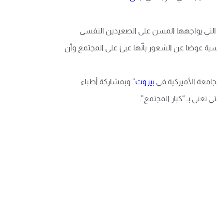
ت التي یواجهها المسن على الصعیدین النفسي
 عوضا عن الشعور بأنّها عبئ على المجتمع وأن
امعة الأمیركیة في
بیروت
” وبمشاركة أطباء
تعنى بـ “كبار المجتمع”.