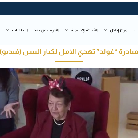
مركز إجلال
الشبكة الإقليمية
التدريب عن بعد
البطاقات
ت
بادرة “غولد” تهدي الامل لكبار السن (فيديو)