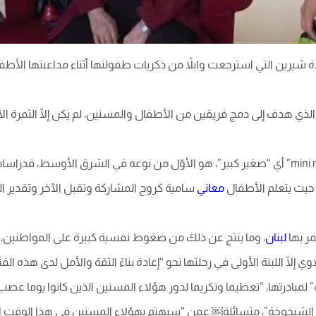
الجزء الأوّل من هذه المبادرة والذي حمل عنوان “mini maxi” أي “صغیر كبیر”، هو الأوّل من نوعه ف
 حیث یتعلم الأطفال
معاني
سامیة كروح المشاركة وتقبل الآخر وتقدیر ال
مر بها
لبنان
، وما ینتج عن ذلك من ضغوط نفسیة كبیرة على المواطنین، 
 إلّا اللبنة الأولى في رحلتها نحو “إعادة بناءً الثقة والأمل لدى هذه ا
لى أنها اختارت اسم “GOLD” أي “ذهب” لمبادرتها، “تعظیما وتكریما لدور هؤلاء المسنین الذین ك
لشیخوخة”، متسائلة￼ عمن “سیهتم بهؤلاء المسنین في هذا الوقت ا