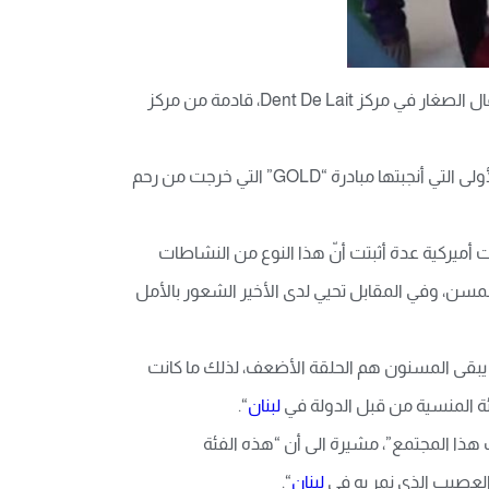
“حسیت حالي رجعت طفلة صغیرة”… هكذا علّقت الجدة شیرین التي استرجعت وابلاً من ذكریات طفولتها أثناء مداعبتها الأطفال الصغار في مركز Dent De Lait، قادمة من مركز
زیارة شیرین لمركز الأطفال كانت مفاجأة لهم، فاللقاء الذي هدف إلى دمج فریقین من الأطفال والمسنین، لم یكن إلّا الثمرة الأولى التي أنجبتها مبادرة “GOLD” التي خرجت من رحم
ي الشرق الأوسط، فدراسات أمیركیة عدة أثبتت أنّ هذا النوع من النشاطات
مسن، وفي المقابل تحیي لدى الأخیر الشعور بالأمل
یبقى المسنون هم الحلقة الأضعف، لذلك ما كانت
لفئة المنسیة من قبل الدولة في
لبنان
“.
انوا یوما عصب هذا المجتمع”، مشیرة الى أن “هذه الفئة
لعصیب الذي نمر به في
لبنان
“.