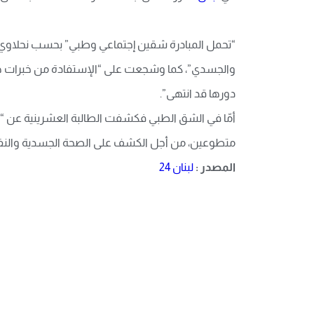
“تحمل المبادرة شقین إجتماعي وطبي” بحسب نحلاوي، ا
والجسدي”، كما وشجعت على “الإستفادة من خبرات هذ
دورها قد انتهى”.
أمّا في الشق الطبي فكشفت الطالبة العشرینیة عن “
متطوعین، من أجل الكشف على الصحة الجسدیة والنفسیة 
المصدر :
لبنان 24