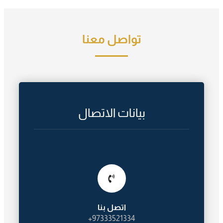
تواصل معنا
بيانات الاتصال
اتصل بنا
97333521334+