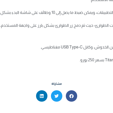
 ما يصل إلى 10 وظائف على شاشة البدء بشكل شخصي.
ت إلى أنه تم إعداد GS195LS أيضا لحالات الطوارئ؛ حيث تم دمج زر الطوارئ بشكل بارز على و
ل USB Type-C مغناطيسي.
مشاركة