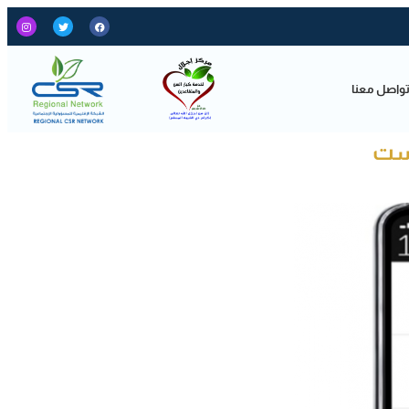
واصل معنا
است