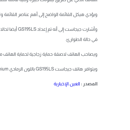
ويؤدي هيكل القائمة الواضح إلى أهم عناصر القائمة والتطبيقات، ويمكن ضبط
وأشارت جيجاس
في حالة الطوارئ.
ويصاحب الهاتف لاصقة حماية زجاجية لحماية الهاتف من الخدوش، وكاب
ويتوافر هاتف جيجاست GS195LS باللون الرمادي Titanium بسعر 250 يورو.
المصدر :
العين الإخبارية