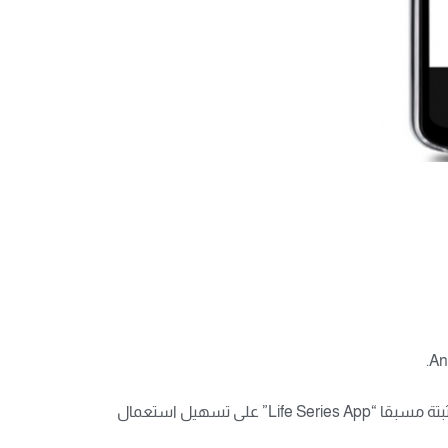
وقامت جيجاست بتعديل واجهة المستخدم بهاتفها GS195LS لتناسب استخدام كبار السن؛ حيث تعمل واجهة المستخدم المثبتة مسبقا “Life Series App” على تسهيل استعمال