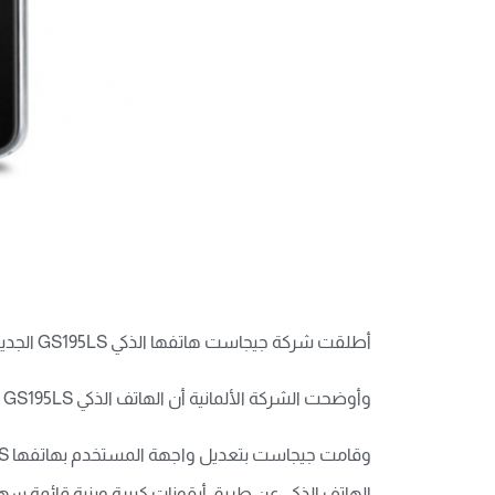
أطلقت شركة جيجاست هاتفها الذكي GS195LS الجديد المصمم خصيصا لكبار السن.
وأوضحت الشركة الألمانية أن الهاتف الذكي GS195LS الجديد يأتي بشاشة 6.18 بوصة، ويعتمد على نظام التشغيل Android 9.0 Pie.
الهاتف الذكي عن طريق أيقونات كبيرة وبنية قائمة سه