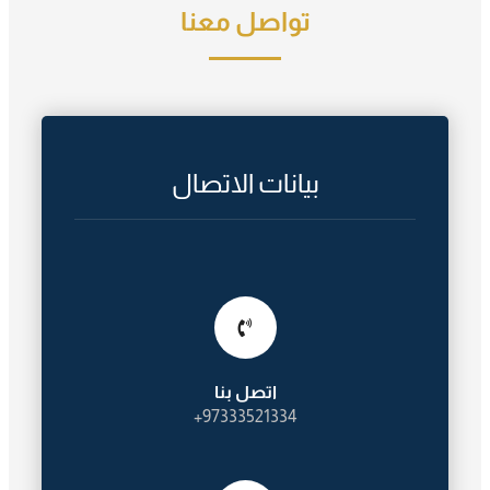
تواصل معنا
بيانات الاتصال
اتصل بنا
97333521334+