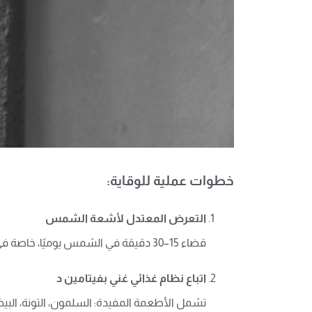
خطوات عملية للوقاية:
التعرض المعتدل لأشعة الشمس
قضاء 15–30 دقيقة في الشمس يوميًا، خاصة في ساعات الصباح، يساعد الجسم على إنتاج فيتامين د بشكل طبيعي، دون الحاجة للمكملات في كثير من الحالات.
اتباع نظام غذائي غني بفيتامين د
تشمل الأطعمة المفيدة: السلمون، التونة، البيض