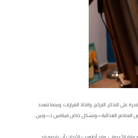
 على التذكر، التركيز، واتخاذ القرارات. وبينما تتعدد
ص بعض العناصر الغذائية—وبشكل خاص فيتامين د—وبين
وحماية الأعصاب. وقد أظهرت الأبحاث أن نقصه قد