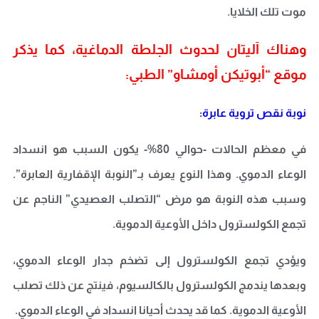
موت تلك الخلايا
.
وهناك آليتان لحدوث الجلطة الدماغية، كما يذكر
موقع “أبوتيكن أومشاو” الطبي
:
نوبة نقص تروية عابرة
:
في معظم الحالات -حوالي 80%- يكون السبب هو انسداد
الوعاء الدموي. وهذا النوع يعرف بـ”النوبة الإقفارية العابرة”.
وسبب هذه النوبة هو مرض “التصلب العصيدي” الناجم عن
تجمع الكولسترول داخل الأوعية الدموية
.
ويؤدي تجمع الكولسترول إلى تضخم جدار الوعاء الدموي،
وبعدها يندمج الكولسترول بالكالسيوم، فينتج عن ذلك تصلب
الأوعية الدموية. كما قد يحدث أحيانا انسداد في الوعاء الدموي
.