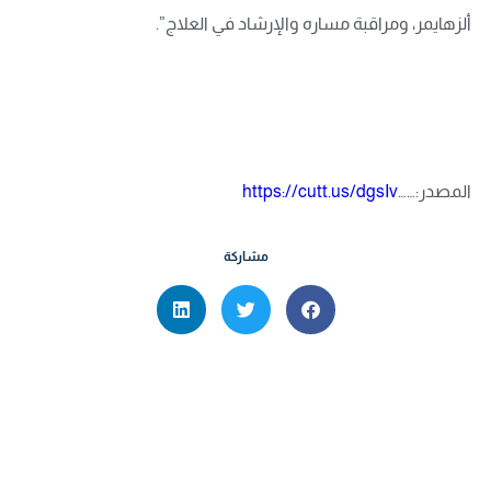
ألزهايمر، ومراقبة مساره والإرشاد في العلاج”.
المصدر:……
https://cutt.us/dgsIv
مشاركة