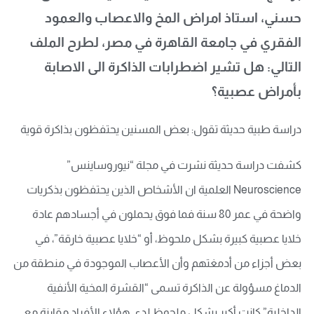
حسني، استاذ امراض المخ والاعصاب والعمود
الفقري في جامعة القاهرة في مصر، لطرح الملف
التالي: هل تشير اضطرابات الذاكرة الى الاصابة
بأمراض عصبية؟
دراسة طبية حديثة تقول: بعض المسنين يحتفظون بذاكرة قوية
كشفت دراسة حديثة نشرت في مجلة “نيوروساينس”
Neuroscience العلمية ان الأشخاص الذين يحتفظون بذكريات
واضحة في عمر 80 سنة فما فوق يحملون في أجسادهم عادة
خلايا عصبية كبيرة بشكل ملحوظ، أو “خلايا عصبية خارقة”، في
بعض أجزاء من أدمغتهم وأن الأعصاب الموجودة في منطقة من
الدماغ مسؤولة عن الذاكرة تسمى “القشرة المخية الأنفية
الداخلية” كانت أكبر بشكل ملحوظ لدى هؤلاء الأفراد مقارنة مع