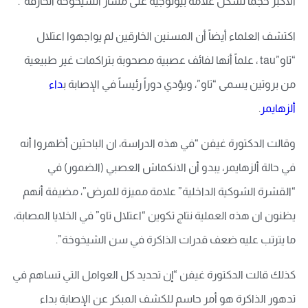
الأكبر حجماً تشكل علامة بيولوجية على مسار الشيخوخة الخارقة”.
اكتشف العلماء أيضاً أن المسنين الخارقين لم يواجهوا اعتلال
“تاو”tau ، علماً أنها لفائف عصبية مصحوبة بتراكمات غير طبيعية
من بروتين يسمى “تاو”، ويؤدي دوراً رئيساً في الإصابة ب
داء
ألزهايمر
.
وقالت الدكتورة غيفن “في هذه الدراسة، ان الباحثين أظهروا أنه
في حالة ألزهايمر، يبدو أن الانكماش العصبي (الضمور) في
“القشرة الشوكية الداخلية” علامة مميزة للمرض”، مضيفة أنهم
يظنون ان هذه العملية نتاج تكوين “اعتلال تاو” في الخلايا المصابة،
ما يترتب عليه ضعف قدرات الذاكرة في سن الشيخوخة”.
كذلك قالت الدكتورة غيفن “إن تحديد كل العوامل التي تساهم في
تدهور الذاكرة هو أمر حاسم للكشف المبكر عن الإصابة بداء