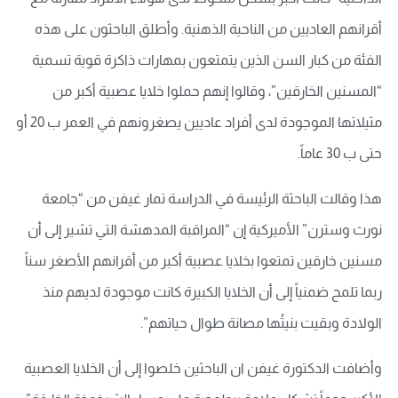
أقرانهم العاديين من الناحية الذهنية. وأطلق الباحثون على هذه
الفئة من كبار السن الذين يتمتعون بمهارات ذاكرة قوية تسمية
“المسنين الخارقين”، وقالوا إنهم حملوا خلايا عصبية أكبر من
مثيلاتها الموجودة لدى أفراد عاديين يصغرونهم في العمر ب 20 أو
حتى ب 30 عاماً.
هذا وقالت الباحثة الرئيسة في الدراسة تمار غيفن من “جامعة
نورث وسترن” الأميركية إن “المراقبة المدهشة التي تشير إلى أن
مسنين خارقين تمتعوا بخلايا عصبية أكبر من أقرانهم الأصغر سناً
ربما تلمح ضمنياً إلى أن الخلايا الكبيرة كانت موجودة لديهم منذ
الولادة وبقيت بنيتُها مصانة طوال حياتهم”.
وأضافت الدكتورة غيفن ان الباحثين خلصوا إلى أن الخلايا العصبية