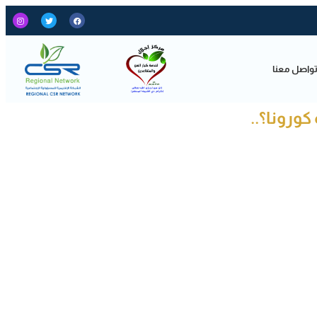
واصل معنا
ورونا؟..