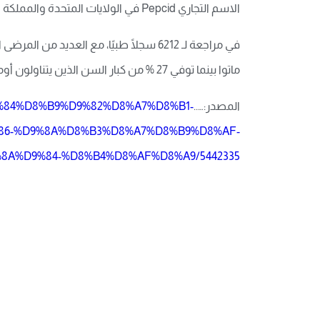
الاسم التجاري
Pepcid
في الولايات المتحدة والمملكة ا
ماتوا بينما توفي 27 % من كبار السن الذين يتناولون أوميبرازول.
المصدر:…..
D9%84%D8%B9%D9%82%D8%A7%D8%B1-
86-%D9%8A%D8%B3%D8%A7%D8%B9%D8%AF-
8A%D9%84-%D8%B4%D8%AF%D8%A9/5442335