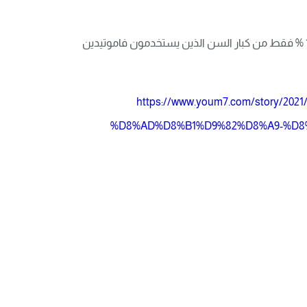
في مراجعة لـ 6212 سجلًا طبيًا، مع العديد من المرضى الذين يستخدمون أجهزة التنفس الصناعي ، وجد الأطباء في الصين أن 14 % فقط من كبار السن الذين يستخدمون فاموتيدين
https://www.youm7.com/story
%D8%AD%D8%B1%D9%82%D8%A9-%D8