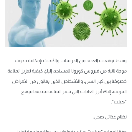
وسط توقعات العديد من الدراسات والأبحاث بإمكانية حدوث
موجة ثانية من فيروس كورونا المستجد، إليكِ كيفية تعزيز المناعة،
خصوصًا بين كبار السن، والأشخاص الذين يعانون من الأمراض
المزمنة، إليك أبرز العادات التي تدمر المناعة يقدمها موقع
“هيلث”.
نظام غذائي صحي:
وفقا لموقع “هيلث”، يمكن بخطوات بسيطة وطبيعة تعزيز