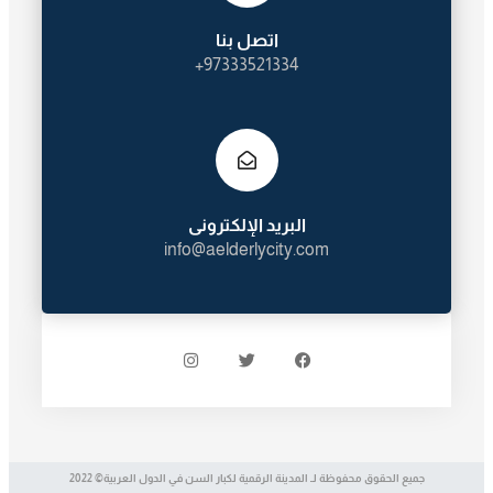
اتصل بنا
97333521334+
البريد الإلكترونى
info@aelderlycity.com
جميع الحقوق محفوظة لـ المدينة الرقمية لكبار السن في الدول العربية© 2022