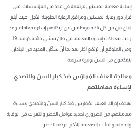
إساءة معاملة المسنين مرتفعة في عدد من المؤسسات، على
غرار دور رعاية المسنين ومرافق الرعاية الطويلة الأجل، حيث أبلغ
اثنان من بين كل ثلاثة موظفين عن ارتكابهم إساءة معاملة. وقد
زادت معدلات إساءة المعاملة في ظلّ تفشي جائحة كوفيد-19،
ومن المتوقع أن ترتفع أكثر بعد بما أنّ سكّان العديد من البلدان
يتقدّمون في السنّ بوتيرة سريعة.
معالجة العنف المُمارَس ضدّ كبار السنّ والتصدي
لإساءة معاملتهم
بهدف إدراك العنف المُمارَس ضدّ كبار السنّ والتصدي لإساءة
معاملتهم، من الضروري تحديد عوامل الخطر والثغرات في الوقاية
والحماية والفئات الضعيفة الأكثر عرضة للخطر.