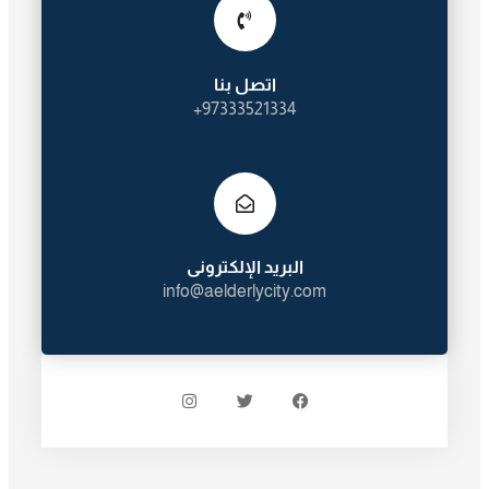
اتصل بنا
97333521334+
البريد الإلكترونى
info@aelderlycity.com