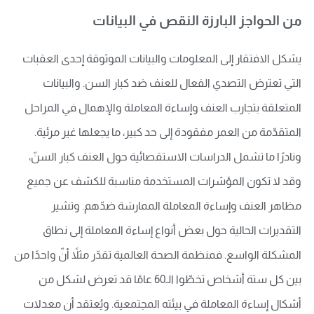
من الحواجز البارزة النقص في البيانات
يشكل الافتقار إلى المعلومات والبيانات الموثوقة إحدى العقبات
التي تعترض التصدي الفعال للعنف ضد كبار السن. والبيانات
المتعلقة بتجارب العنف وإساءة المعاملة والإهمال في المراحل
المتقدّمة من العمر مفقودة إلى حد كبير، ما يجعلها غير مرئية.
ونادرًا ما تشمل الدراسات الاستقصائية حول العنف كبار السنّ،
وقد لا تكون المؤشرات المستخدمة مناسبة للكشف عن جميع
مظاهر العنف وإساءة المعاملة الممارسَة ضدّهم. وتشير
التقديرات الحالية حول بعض أنواع إساءة المعاملة إلى نطاق
المشكلة الواسع. فمنظمة الصحة العالمية تقدّر مثلاً أنّ واحدًا من
بين كل ستة أشخاص تخطّوا الـ60 عامًا قد تعرض لشكل من
أشكال إساءة المعاملة في بيئته المجتمعية. ويُعتقد أن معدلات