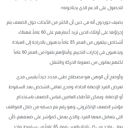
للحصول على الدعم الذي يحتاجونه».
يضيف جوردون أنه في حين أن الكثير من الأبحاث حول الضعف يتم
إجراؤها على أولئك الذين تزيد أعمارهم على 60 عاماً، فهناك
أشخاص يبلغون من العمر 85 عاماً يذهبون بالدراجة إلى العيادة
ويذهبون في إجازات التخييم، وأبناؤهم بلغوا من العمر 60 عاماً
لكنهم يعانون من صعوبة الحركة والتنقل.
وأوضح أن الوهن هو مصطلح طبي محدد جيداً يقيس مدى
تعرض الفرد للإصابة الحادة، ومدى تعافي الشخص بعد السقوط
أو الإصابة. ويمكن للأطباء العامين قياس الضعف باستخدام
مؤشر الضعف الإلكتروني، وهو رقم يتم حسابه من خلال المواقف
التي يتعامل معها الفرد، والذي يعمل كمؤشر على ضعفهم، كأن
يعاني واحد من كل ثلاثة بالغين فوق 65 عاماً من سقوط واحد