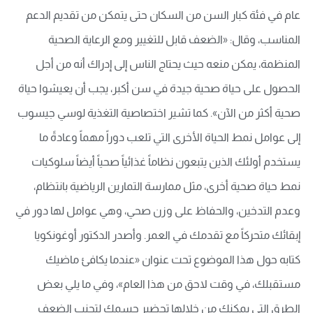
عام في فئة كبار السن من السكان حتى يتمكن من تقديم الدعم
المناسب، وقال: «الضعف قابل للتغيير ومع الرعاية الصحية
المنظمة، يمكن منعه حيث يحتاج الناس إلى إدراك أنه من أجل
الحصول على حياة صحية جيدة في سن أكبر، يجب أن يعيشوا حياة
صحية أكثر من الآن». كما تشير اختصاصية التغذية لوسي جيسوب
إلى عوامل نمط الحياة الأخرى التي تلعب دوراً مهماً وعادةً ما
يستخدم أولئك الذين يتبعون نظاماً غذائياً صحياً أيضاً سلوكيات
نمط حياة صحية أخرى، مثل ممارسة التمارين الرياضية بانتظام،
وعدم التدخين، والحفاظ على وزن صحي، وهي عوامل لها دور في
إبقائك متحركاً مع تقدمك في العمر. وأصدر الدكتور أوغونكويا
كتابه حول هذا الموضوع تحت عنوان «عندما يكافئ ماضيك
مستقبلك، في وقت لاحق من هذا العام»، وفي ما يلي بعض
الطرق التي يمكنك من خلالها تحضير جسمك لتجنب الضعف