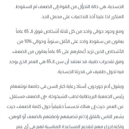
الجسدية، هي حالة التحوُّل من القوة إلى الضعف ثم السقوط
المتكرر لذا علينا أخذ التداعيات على محمل الجد.
ومع وجود حوالي واحد من كل ثلاثة أشخاص فوق الـ 65 عاماً
يعانون من سقوط واحد على الأقل سنوياً، وحوالي %10 من
الأشخاص الذين تزيد أعمارهم على 65 عاماً يعانون من الضعف،
وفق تقديرات طبية، قد نعتقد أن سن الـ65 هي العمر الذي يوجد
فيه تحول طفيف في قدرتنا الجسدية.
ويقول آدم جوردون، أستاذ رعاية كبار السن في جامعة نوتنغهام
رئيس الجمعية البريطانية لطب الشيخوخة: «إن الضعف مستقل
عن العمر، حيث إن هناك تحسساً حقيقياً حول كلمة الضعف، حيث
يشعر الناس بالقلق إذا تم تنصيفهم بإصابتهم بالضعف أو الوهن،
ولكنه إجراء مهم لتقديم المساعدة المناسبة لهم في أي عمر