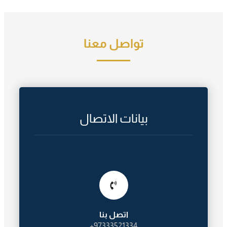
تواصل معنا
بيانات الاتصال
اتصل بنا
97333521334+